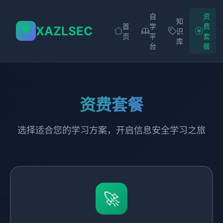
自
资
知
首
学
费
🛡️
XAZLSEC
识
页
平
套
库
台
餐
资费套餐
选择适合您的学习方案，开启信息安全学习之旅
🚀