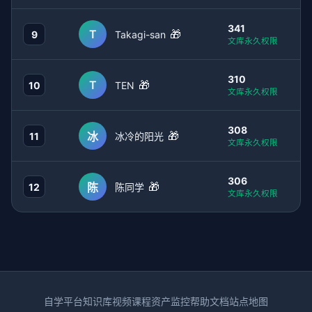
341
T
🎁
9
Takagi-san
文库永久权限
310
T
🎁
10
TEN
文库永久权限
308
🎁
冰
11
冰冷的阳光
文库永久权限
306
🎁
陈
12
陈同学
文库永久权限
自学平台
知识库
视频课程
资产监控
帮助文档
站点地图