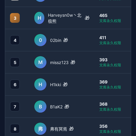
Harveysn0w丶北
465
H
🎁
3
极熊
文库永久权限
411
0
🎁
4
02bin
文库永久权限
393
M
🎁
5
missz123
文库永久权限
369
H
🎁
6
H1kki
文库永久权限
368
B
🎁
7
B1aK2
文库永久权限
356
🎁
弗
8
弗有冥焉
文库永久权限